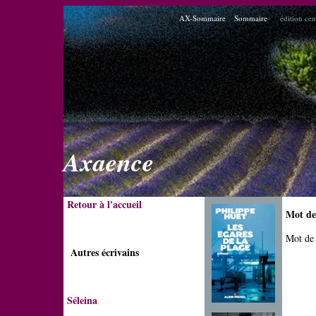
AX-Sommaire
Sommaire
édition cen
Axaence
Retour à l'accueil
Mot de 
Mot de
Autres écrivains
Séleina